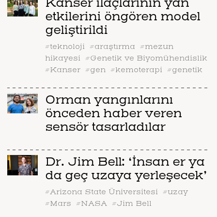
Kanser ilaçlarının yan
etkilerini öngören model
geliştirildi
#teknoloji
#araştırma
#mezun
hikayesi
#Genetik ve Biyomühendislik
#Kanser
#gen
#kemoterapi
#genetik
Orman yangınlarını
önceden haber veren
sensör tasarladılar
Dr. Jim Bell: ‘İnsan er ya
da geç uzaya yerleşecek’
#Arizona State Üniversitesi
#uzay
#Mars
#NASA
#Jim Bell