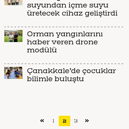
suyundan içme suyu
üretecek cihaz geliştirdi
Orman yangınlarını
haber veren drone
modülü
Çanakkale’de çocuklar
bilimle buluştu
(current)
1
2
3