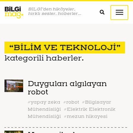
BİLGİ’den hikâyeler,
farklı sesler, haberler…
“BİLİM VE TEKNOLOJİ”
kategorili haberler.
Duyguları algılayan
robot
#yapay zeka
#robot
#Bilgisayar
Mühendisliği
#Elektrik Elektronik
Mühendisliği
#mezun hikayesi