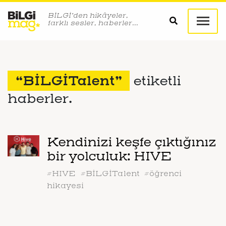
BİLGİ’den hikâyeler,
farklı sesler, haberler…
“BİLGİTalent”
etiketli
haberler.
Kendinizi keşfe çıktığınız
bir yolculuk: HIVE
#HIVE
#BİLGİTalent
#öğrenci
hikayesi