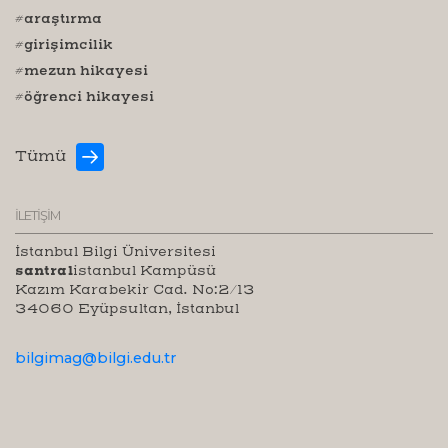
#araştırma
#girişimcilik
#mezun hikayesi
#öğrenci hikayesi
Tümü
İLETİŞİM
İstanbul Bilgi Üniversitesi
santral
istanbul Kampüsü
Kazım Karabekir Cad. No:2/13
34060 Eyüpsultan, İstanbul
bilgimag@bilgi.edu.tr