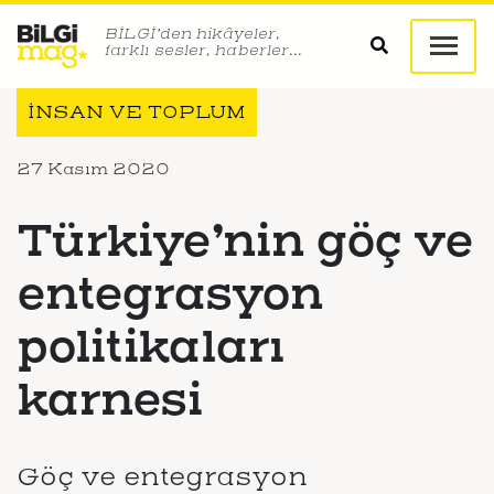
BİLGİ’den hikâyeler,
farklı sesler, haberler…
İNSAN VE TOPLUM
27 Kasım 2020
Türkiye’nin göç ve
entegrasyon
politikaları
karnesi
Göç ve entegrasyon