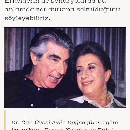
Erkeklerin de senaryolarda bu
anlamda zor duruma sokulduğunu
söyleyebiliriz.
Dr. Öğr. Üyesi Aylin Dağsagüler’e göre
başrollerini Perran Kutman ve Erdal