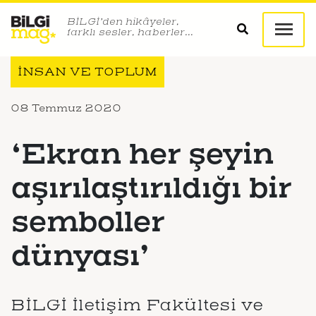
BİLGİ’den hikâyeler,
farklı sesler, haberler…
İNSAN VE TOPLUM
08 Temmuz 2020
‘Ekran her şeyin
aşırılaştırıldığı bir
semboller
dünyası’
BİLGİ İletişim Fakültesi ve