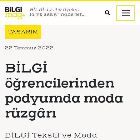
BİLGİ’den hikâyeler,
farklı sesler, haberler…
TASARIM
22 Temmuz 2022
BİLGİ
öğrencilerinden
podyumda moda
rüzgârı
BİLGİ Tekstil ve Moda