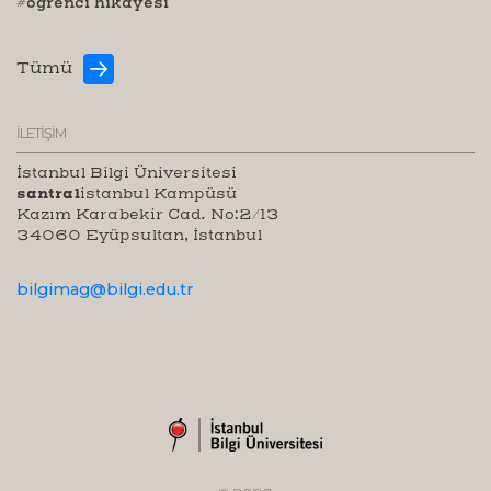
#öğrenci hikayesi
Tümü
İLETİŞİM
İstanbul Bilgi Üniversitesi
santral
istanbul Kampüsü
Kazım Karabekir Cad. No:2/13
34060 Eyüpsultan, İstanbul
bilgimag@bilgi.edu.tr