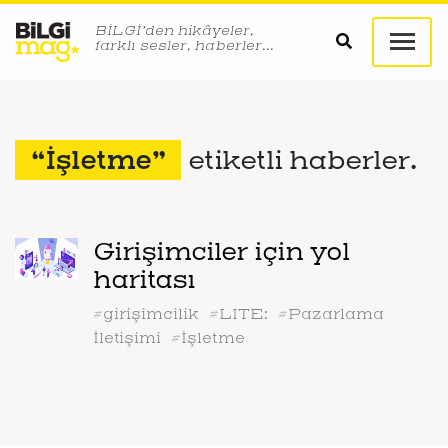
BİLGİ’den hikâyeler,
farklı sesler, haberler…
“İşletme”
etiketli haberler.
Girişimciler için yol
haritası
#girişimcilik
#LITE:
#Pazarlama
İletişimi
#İşletme