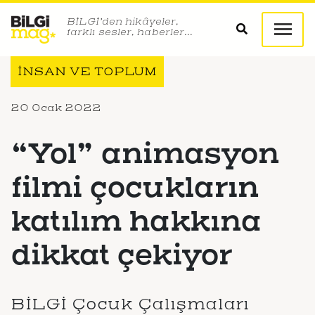
BİLGİ’den hikâyeler,
farklı sesler, haberler…
İNSAN VE TOPLUM
20 Ocak 2022
“Yol” animasyon
filmi çocukların
katılım hakkına
dikkat çekiyor
BİLGİ Çocuk Çalışmaları