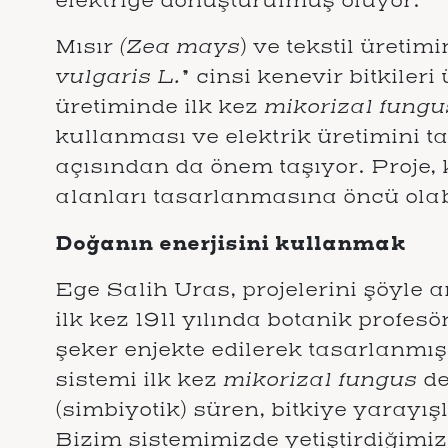
elektriğe dönüştürülmüş oluyor.
Mısır
(Zea mays
) ve tekstil üretim
vulgaris L.
” cinsi kenevir bitkiler
üretiminde ilk kez
mikorizal fungu
kullanması ve elektrik üretimini t
açısından da önem taşıyor. Proje, 
alanları tasarlanmasına öncü olabi
Doğanın enerjisini kullanmak
Ege Salih Uras, projelerini şöyle a
ilk kez 1911 yılında botanik profes
şeker enjekte edilerek tasarlanmış.
sistemi ilk kez
mikorizal fungus
de
(simbiyotik) süren, bitkiye yarayı
Bizim sistemimizde yetiştirdiğimiz