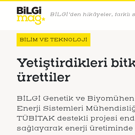
BİLGİ’den hikâyeler, farklı 
BİLİM VE TEKNOLOJİ
Yetiştirdikleri bit
ürettiler
BİLGİ Genetik ve Biyomühend
Enerji Sistemleri Mühendisliğ
TÜBİTAK destekli projesi endü
sağlayarak enerji üretiminde e