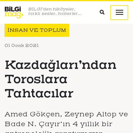
BİLGİ’den hikâyeler,
farklı sesler, haberler…
İNSAN VE TOPLUM
01 Ocak 2021
Kazdağları’ndan
Toroslara
Tahtacılar
Amed Gökçen, Zeynep Altop ve
Bade N. Çayır’ın 4 yıllık bir